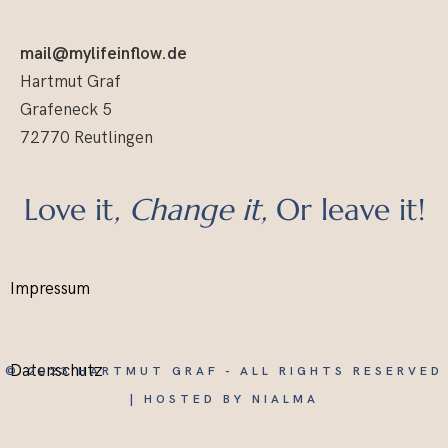
mail@mylifeinflow.de
Hartmut Graf
Grafeneck 5
72770 Reutlingen
Love it
, Change it,
Or leave it!
Copyright © 2005–
Impressum
mylifeinflow
Datenschutz
© 2023 HARTMUT GRAF - ALL RIGHTS RESERVED
| HOSTED BY
NIALMA