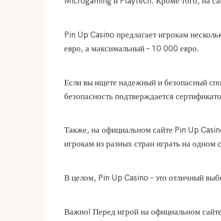
Microgaming и Playtech. Кроме того, на са
Pin Up Casino предлагает игрокам нескольк
евро, а максимальный – 10 000 евро.
Если вы ищете надежный и безопасный спос
безопасность подтверждается сертификат
Также, на официальном сайте Pin Up Casin
игрокам из разных стран играть на одном с
В целом, Pin Up Casino – это отличный вы
Важно! Перед игрой на официальном сайте 