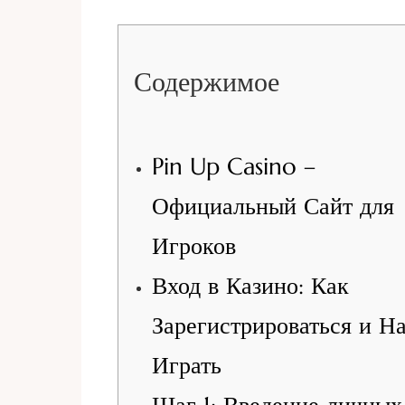
Содержимое
Pin Up Casino –
Официальный Сайт для
Игроков
Вход в Казино: Как
Зарегистрироваться и На
Играть