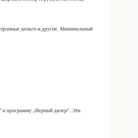
ектронные деньги и другие. Минимальный
“ и программу „Верный дилер“. Эти