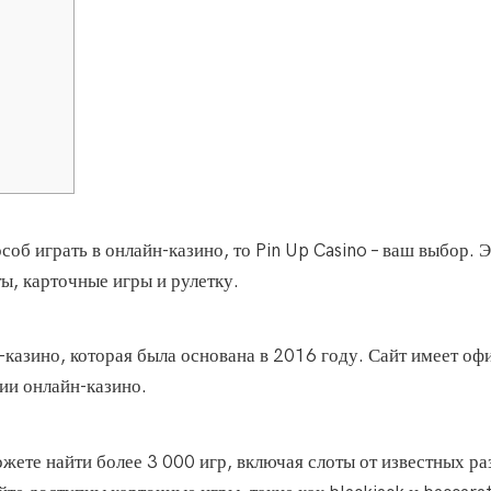
об играть в онлайн-казино, то Pin Up Casino – ваш выбор. 
ы, карточные игры и рулетку.
-казино, которая была основана в 2016 году. Сайт имеет о
ии онлайн-казино.
жете найти более 3 000 игр, включая слоты от известных ра