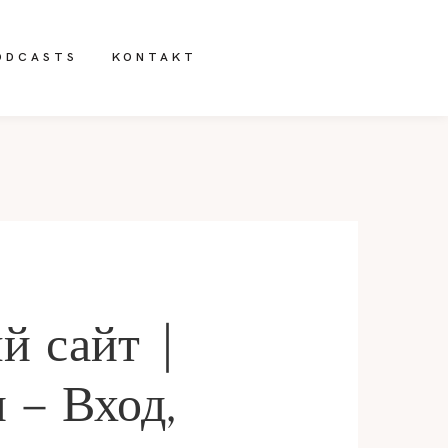
ODCASTS
KONTAKT
й сайт |
 – Вход,