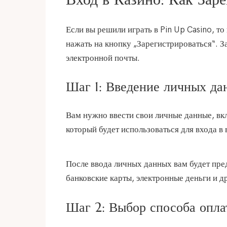
Если вы решили играть в Pin Up Casino, т
нажать на кнопку „Зарегистрироваться“. 
электронной почты.
Шаг 1: Введение личных да
Вам нужно ввести свои личные данные, вк
который будет использоваться для входа в
После ввода личных данных вам будет пре
банковские карты, электронные деньги и д
Шаг 2: Выбор способа опла