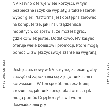
NV kasyno oferuje wiele korzyści, w tym
bezpieczne i szybkie wypłaty, a także szeroki
wybór gier. Platforma jest dostępna zarówno
na komputerze, jak i na urządzeniach
mobilnych, co sprawia, że możesz grać,
gdziekolwiek jesteś. Dodatkowo, NV kasyno
HOME
ABOUT MY LIFE IN FLOW
oferuje wiele bonusów i promocji, które mogą
ANGEBOTE
pomóc Ci zwiększyć swoje szanse na wygraną.
BLOG
PREVIOUS ARTICLE
NEXT ARTICLE
PODCASTS
Jeśli jesteś nowy w NV kasynie, zalecamy, aby
KONTAKT
zacząć od zapoznania się z jego funkcjami i
korzyściami. W ten sposób możesz lepiej
zrozumieć, jak funkcjonuje platforma, i jak
mogą pomóc Ci jej korzyści w Twoim
doświadczeniu gry.