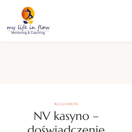
ALLGEMEIN
NV kasyno –
doświadczenie