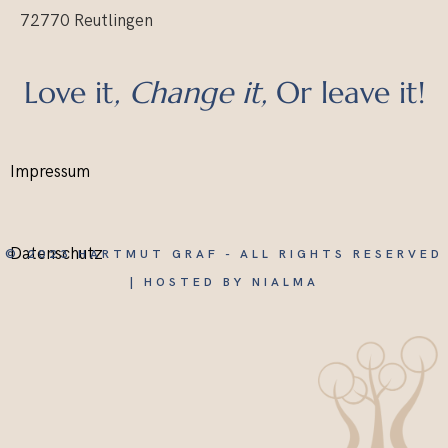
72770 Reutlingen
mylifeinflow
Love it
, Change it,
Or leave it!
Impressum
Datenschutz
© 2023 HARTMUT GRAF - ALL RIGHTS RESERVED
| HOSTED BY
NIALMA