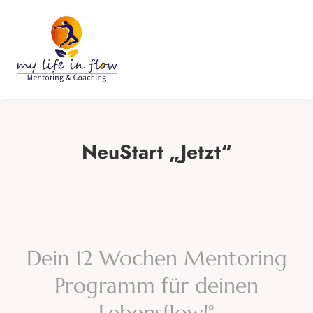
NeuStart „Jetzt“
Dein
12
Wochen
Mentoring
Programm
für
deinen
Lebensflow!°