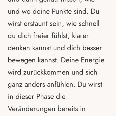
und wo deine Punkte sind. Du
wirst erstaunt sein, wie schnell
du dich freier fühlst, klarer
denken kannst und dich besser
bewegen kannst. Deine Energie
wird zurückkommen und sich
HOME
ganz anders anfühlen. Du wirst
ABOUT MY LIFE IN FLOW
in dieser Phase die
ANGEBOTE
BLOG
Veränderungen bereits in
PODCASTS
KONTAKT